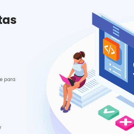
tas
e para
r