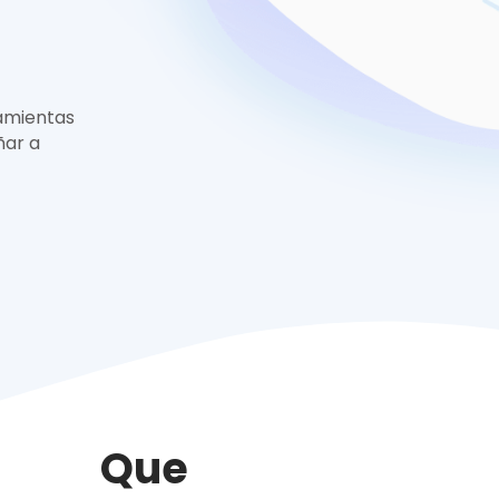
amientas
ñar a
Que