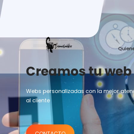
Quien
Top Rated SEO
Marketing Com
Volutpat sit amet leo id, efficitur mattis
bibendum est. Proin ligula nisl.