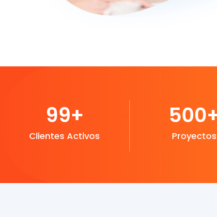
99
+
500
Clientes Activos
Proyectos