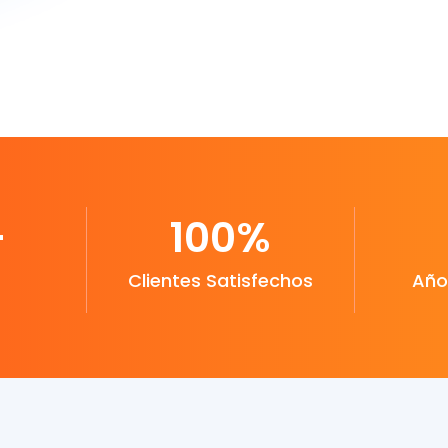
+
100
%
Clientes Satisfechos
Año